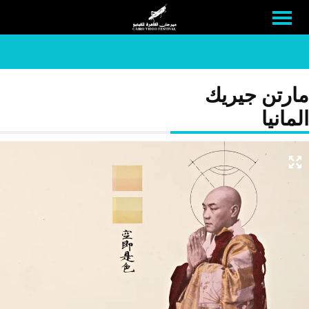
مارتن جيريك
المانيا