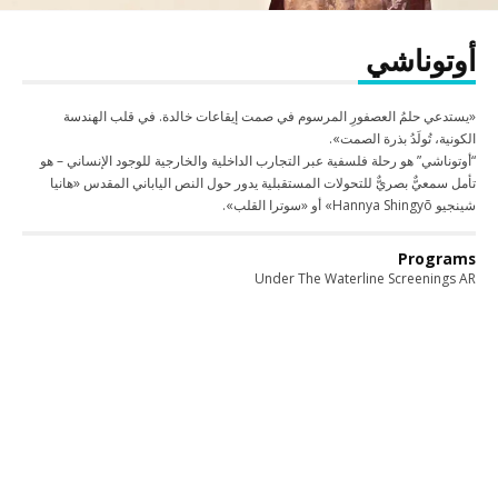
أوتوناشي
«يستدعي حلمُ العصفورِ المرسوم في صمت إيقاعات خالدة. في قلب الهندسة
الكونية، تُولَدُ بذرة الصمت».
“أوتوناشي” هو رحلة فلسفية عبر التجارب الداخلية والخارجية للوجود الإنساني – هو
تأمل سمعيٌّ بصريٌّ للتحولات المستقبلية يدور حول النص الياباني المقدس «هانيا
شينجيو Hannya Shingyō» أو «سوترا القلب».
Programs
Under The Waterline Screenings AR