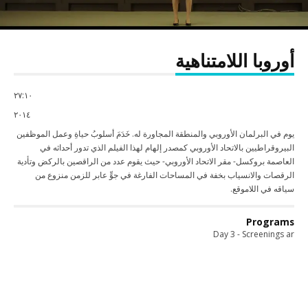
أوروبا اللامتناهية
٢٧:
١٠
٢٠١٤
يوم في البرلمان الأوروبي والمنطقة المجاورة له. خَدَمَ أسلوبُ حياةِ وعمل الموظفين
البيروقراطيين بالاتحاد الأوروبي كمصدر إلهام لهذا الفيلم الذي تدور أحداثه في
العاصمة بروكسل- مقر الاتحاد الأوروبي- حيث يقوم عدد من الراقصين بالركض وتأدية
الرقصات والانسياب بخفة في المساحات الفارغة في جوٍّ عابر للزمن منزوع من
سياقه في اللاموقع.
Programs
Day 3 - Screenings ar