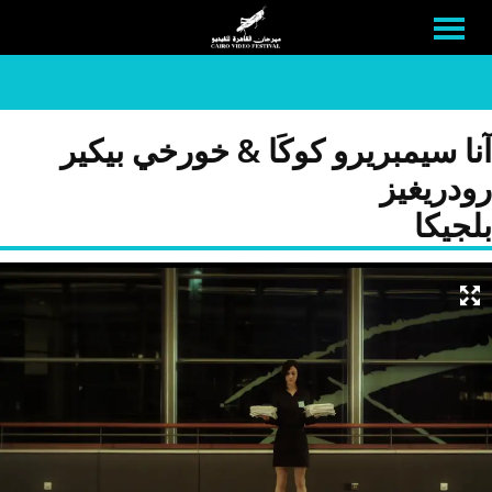
آنا سيمبريرو كوكَا & خورخي بيكير
رودريغيز
بلجيكا