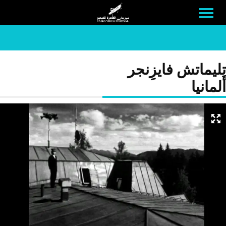
تِليماتش فايزِنجر
ألمانيا