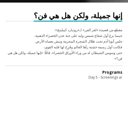
إنها جميلة، ولكن هل هي فن؟
مقطع من قصيدة «لغز الفن» لـ«روديارد كيبلينج»:
حينما بزغ أول شعاع شمس وليد على جنة عدن الخضراء الذهبية،
جلس أبونا آدم تحت ظلال الشجرة المحرمة ونبش بعصاه الأرض
فكانت أول رسمة خشنة رآها العالم وفَرِحَ لها قلبه القوي،
حتى وسوس الشيطان له من وراء الأوراق الخضراء، قائلًا: «إنها جميلة، ولكن هل هي
فن؟»
Programs
Day 5 - Screenings ar