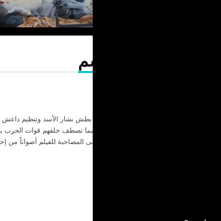
الآن: نهاية الموسم
١٩:٤٩ ق
٢٠١٥
ينتظر الآلاف من السوريين الفارين من بطش بشار الأسد وتنظيم داعش 
أزمير التركية العالمية لعبور بحر إيجه بينما تصطف خلفهم قوات الحرب بال
تقضي مدة خدمتها هناك وتقدم الموسيقى المصاحبة للفيلم أصواتاً من إح
الحروب السابقة.