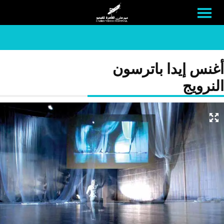
أغنس إيدا باترسون
النرويج