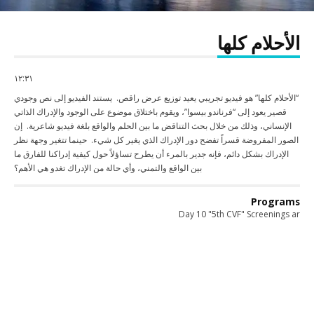
الأحلام كلها
١٢:٣١
“الأحلام كلها” هو فيديو تجريبي يعيد توزيع عرض راقص. يستند الفيديو إلى نص وجودي
قصير يعود إلى “فرناندو بيسوا”، ويقوم باختلاق موضوع على الوجود والإدراك الذاتي
الإنساني، وذلك من خلال بحث التناقض ما بين الحلم والواقع بلغة فيديو شاعرية. إن
الصور المفروضة قسراً تفضح دور الإدراك الذي يغير كل شيء. حينما تتغير وجهة نظر
الإدراك بشكل دائم، فإنه جدير بالمرء أن يطرح تساؤلاً حول كيفية إدراكنا للفارق ما
بين الواقع والتمني، وأي حالة من الإدراك تغدو هي الأهم؟
Programs
Day 10 "5th CVF" Screenings ar