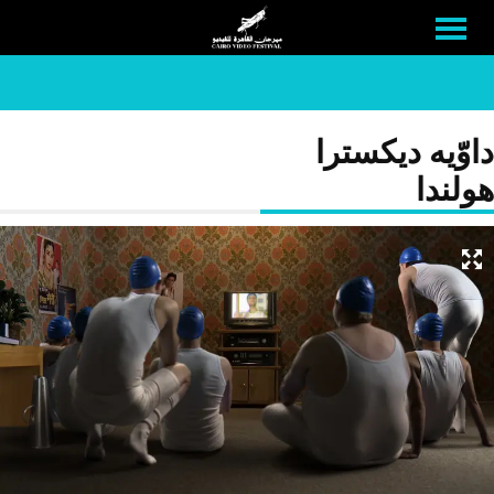
داوّيه ديكسترا
هولندا