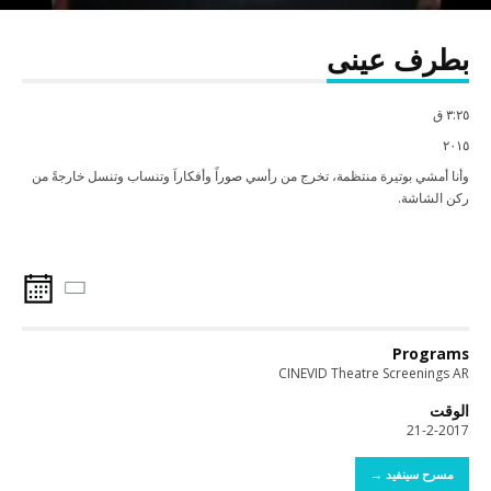
بطرف عينى
٣:٢٥ ق
٢٠١٥
وأنا أمشي بوتيرة منتظمة، تخرج من رأسي صوراً وأفكاراَ وتنساب وتنسل خارجةً من
ركن الشاشة.
Programs
CINEVID Theatre Screenings AR
الوقت
21-2-2017
مسرح سينفيد →