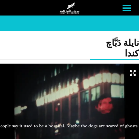
نايلة دَبَّاﭺ
كندا