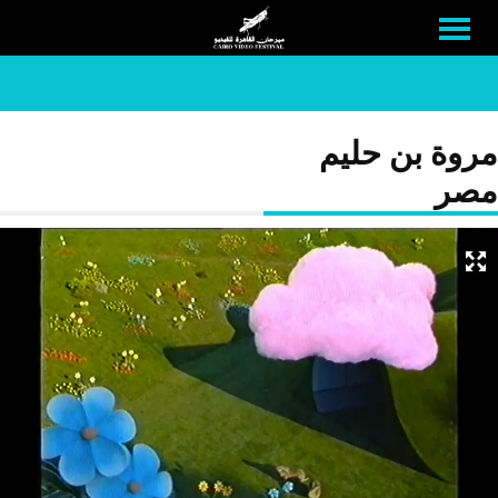
مروة بن حليم
مصر