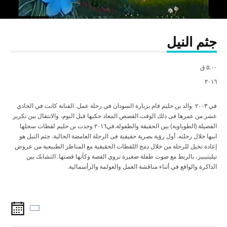
جثم النيل
٥:٠٠ ق
٢٠١٦
في
٢٠٠٣
والد بن حليم قام بزيارة السودان في رحلة عمل. الفنانة كانت في الحادي
عشر من عمرها فى ذلك الوقت.القصص المعاد حكيها قبل النوم، والانتقال بين تكرير
الفضيلة (الطوباوية) بين الحقيقة والطفولة.في
٢٠١٦
وجدت بن حليم لقطات سجلها
ابيها خلال رحلته.
أول
رؤية بصرية حقيقية فى الرحلة الغامضة الحالية. جثم النيل هو
إعادة تخيل للرحلة من خلال دمج اللقطات الحقيقية مع المناظر الطبيعية من عروض
تيليتيبيز، بالربط مع صوت طفلة صغيرة تروي القصة وكأنها قصتها
.
التشابك بين
الذاكرة والواقع في أثناء مناقشة العمل والعولمة والرأسمالية.