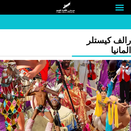
رالف كيستلر
المانيا