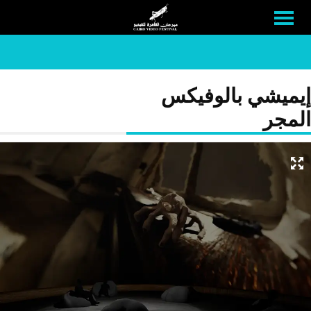
إيميشي بالوفيكس
المجر