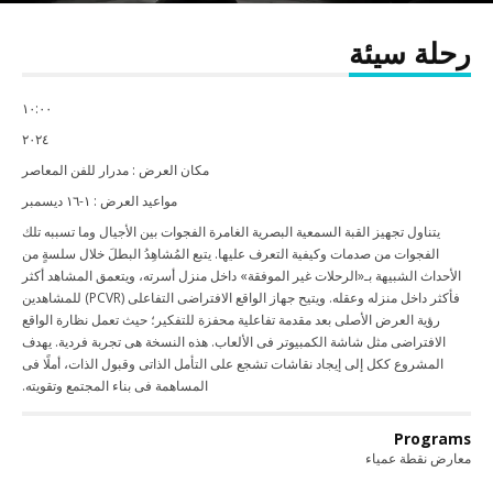
رحلة سيئة
١٠:٠٠
٢٠٢٤
مكان العرض : مدرار للفن المعاصر
مواعيد العرض : ١-١٦ ديسمبر
يتناول تجهيز القبة السمعية البصرية الغامرة الفجوات بين الأجيال وما تسببه تلك
الفجوات من صدمات وكيفية التعرف عليها. يتبع المُشاهِدُ البطلَ خلال سلسةٍ من
الأحداث الشبيهة بـ«الرحلات غير الموفقة» داخل منزل أسرته، ويتعمق المشاهد أكثر
فأكثر داخل منزله وعقله. ويتيح جهاز الواقع الافتراضى التفاعلى (PCVR) للمشاهدين
رؤية العرض الأصلى بعد مقدمة تفاعلية محفزة للتفكير؛ حيث تعمل نظارة الواقع
الافتراضى مثل شاشة الكمبيوتر فى الألعاب. هذه النسخة هى تجربة فردية. يهدف
المشروع ككل إلى إيجاد نقاشات تشجع على التأمل الذاتى وقبول الذات، أملًا فى
المساهمة فى بناء المجتمع وتقويته.
Programs
معارض نقطة عمياء