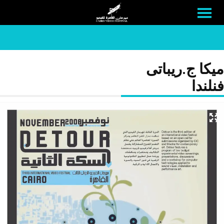
ميكا ج.ريباتى
فنلندا