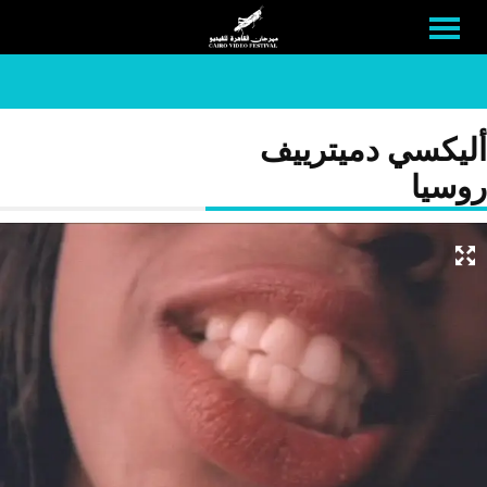
أليكسي دميترييف
روسيا