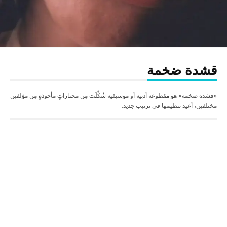
قشدة ضخمة
«قشدة ضخمة» هو مقطوعة أدبية أو موسيقية شُكِّلَت مِن مختاراتٍ مأخوذةٍ مِن مؤلفين
مختلفين، أعيد تنظيمها في ترتيب جديد.