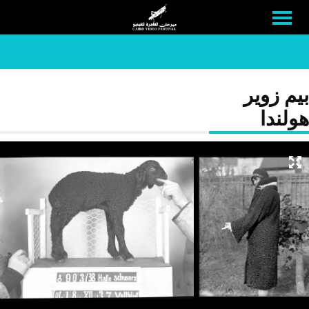
بيم زوير
هولندا