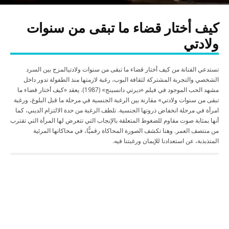
كيف أختار قضاء ما تبقى من سنوات
ولادتي
تستدعي الفنانة من كيف أختار قضاء ما تبقى من سنوات ولادتيالمزج بين السرد
الشخصي والتجربة المشتركة لثقافة البوب، رغبة لازمتها منذ الطفولة تدور داخل
مشهد الحب الموجود في فيلم «ديرتي دانسينج» (1987). يعقد «كيف أختار قضاء ما
تبقى من سنوات ولادتي» مقارنة بين الرغبة الجنسية في مرحلة ما قبل البلوغ، ورغبة
امرأة في مرحلة انخفاض ذروتها الجنسية. تلطف الرغبة من حدة الالتزام الديني، كما
أنها بمثابة صوت مقاوم للضغوط المتعلقة بالإنجاب التي تتعرض لها المرأة التي تقترب
من منتصف العمر. وهنا تكشف الصورة المحاكاة رقميًّا، في محاكاتها المرئية
المتذبذبة، عن استعدادنا للإيمان ورغبتنا فيه.