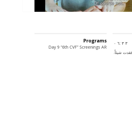
Programs
٣ ٣ :٦ ٠
Day 9 “6th CVF” Screenings AR
فقدت شيئاً.