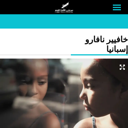
خافيير نافارو
إسبانيا