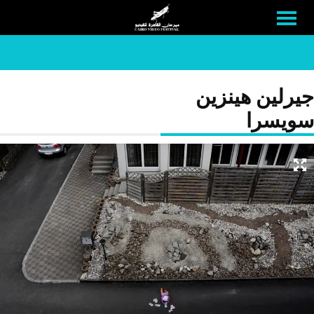
جيرلين هينزين
سويسرا