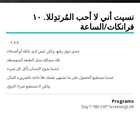
نسيت أني لا أحب المُرتدِللا. ١٠
فرانكات/الساعة
٥ ٥ :٦ ٠
عندي ذوق رفيع، ولكن ليس لدي عائلة أو أصدقاء.
تلك مشكلة تمثل الطبقة المتوسطة.
عندما يجوع الإنسان يأكل كل شيء.
عندما تستطيع الحصول على ما تشتهي نفسك فلا حاجة بالضرورة للمال.
ولكن لا تستطيع شراء الذوق.
Programs
Day 7 “6th CVF” Screenings AR