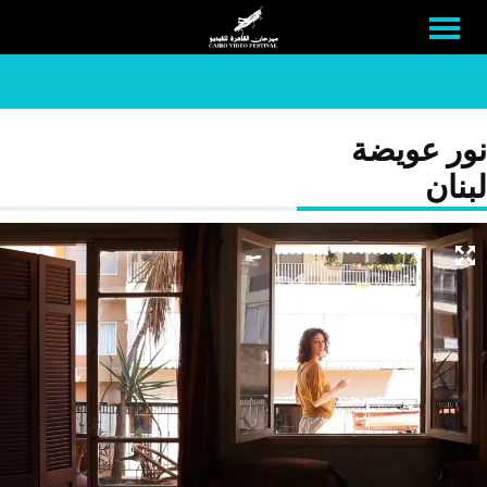
نور عويضة
لبنان