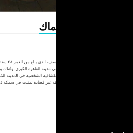
وعاء مليء بالأسماك
إبان ثورة ٢٠١١ في مص
صعيد مصر، ليُصبِح صانِع أفلام في مدينة القاهرة الكبرى. وهُناك 
بالوحدة وانعدام الأمان في رحلته الاستكشافية الشخصية في المدينة المُجهِ
وجد رِفقة غير مُعتادة تمثلت في سمكة ذه