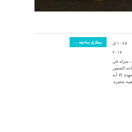
مطارق ساحقة →
١٠:٤٥ ق
٢٠١٧
ر، ترك يوسف، الذي يبلغ من العمر ٢٨ سنة، منزله في
واجه الشعور
دة. إلا أنه
بية صغيرة.