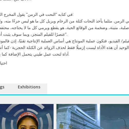
في كتابه “النحت في الزمن” يقول المخرج الروسي أندريه تاركوفسكي:
لبة، متينة، وضخمة من الوقائع الحية، هو يقطع ويرمي كل ما لا يحتاجه، محتفظً
عنصرًا للفيلم المنجز، وبما سوف يثبت أنه متمم للصورة السينمائية”.
م/ الفيديو، فتكون عملية المونتاج هي أساس العملية الإنتاجية تقنيًا، إذن فالمونتا
 الوحيد أن هذه الأداة ليست إزميلًا فقط لحذف الزوائد عن الكتلة الحجرية -كما 
آداة لنحت عمل طيني يتحمل الإضافة كما يتحمل الحذف على السواء.
اختيا
gs
Exhibitions