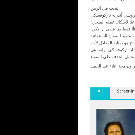
النحت في الزمن
“ما هو أساس عمل المخرج؟ نستطيع أن نحدد هذا العمل باعتباره نحتًا في الزمن. مثلما يأخذ النحات كتلة من الرخام ويزيل كل ما هو ليس جزءًا منه، واعيًا لأشكال عمله المنجز،
ا فقط بما ينبغي أن يكون
ج هو بمثابة المعادل لأداة
أشار تاركوفسكي- وإنما هي
ر وبرمجة: علاء عبد الحميد
All
Screenin