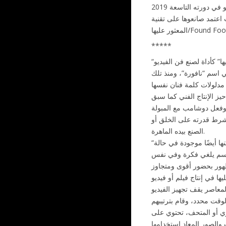
انعوها على تقنية (اللقطات
*****
ها” كأداة لصنع فن الفيديو
مله الفني اسم “نافورة”، ومنذ تلك
ز الإنتاج الفني كما سبق
وشرط قدرته على الخلق أو
الصنع بيده الماهرة.
“النافورة” كانت مجسم لم يتم انتاجه بأيدي الفنان، كانت فقط مجسم يسمح للمتلقي بالتواصل مع الأصل “المبولة” والتي لا تزال موجودة بذاتها، ولكنها أيضًا موجودة في حالة
 مجسم يلغي فكرة وفي نفس
ذي قام به الفنان (كريستيان ماركلاي/ Christian Marclay) عام 2010 كأشهر فيديو تم إستخدام فيه تقنية
لوقت محدد، وقام بترتيبهم
اليري أو المتحف، تحتوي على