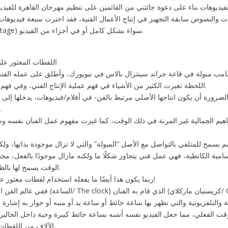
لنصوص سابقة التجهيز في إنتاج الأعمال الفنية، فقد اخترت سبعة فيديوهات اعتمد ص
المعثور عليها/Found Footage) سواء بشكل كامل أو في أجزاء من الفيديو.
“اللقطات المعثور علي
التحديد في إبريل 1917، وضع مارسيل دوشامب مبولة في قاعة جراند سينترال بالاس في نيويورك، وأطلق على ع
اللحظة تغيرت الكثير من الأشياء في فهم عملية الإنتاج الفني، وفي فهم مدلولات كلمة فنان نفسها.
ورة أن يكون انتاجها الأصلي مرتبط بالفن- في أفلام/فيديوهات، يدخلها إلى حي
وفعل دوشامب مع المبولة.
لمفاهيم الجمالية غير المرنة في ذلك الوقت، كما غيرت مفهوم عمل الفنان نفسه 
لسامية الكانطية، فهي عمل فني يتجاوز شكلًا ما ولكنه مازال موجودًا بالفعل،
الوقت يسمح لها بالظهور بحضور أقوى ومتجاوز.
ربما يكون هذا أيضًا ما يفعله استخدام لقطات معثور عليها في إنتاج فيلم أو فيديو!
ففي عالم الفن المعاصر يقف تجهيز الفيديو (الساعة/ The clock) ال
ة والتلفزيونية والتي تظهر بها ساعة حائط أو ساعة يد أو منبه أو حوار به إشارة 
شته إلى الوقت الفعلي، مما جعل الفيديو نفسه أشبه بساعة حائط كبيرة وحية داخل الج
الآلاف من اللقطات والصور المعاد استخدامها.