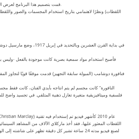
قمت بتصميم هذا البرنامج لعرض الفيديوهات بناء على دعوة جائتني من القائمين على تنظيم مهرجان القاهرة للفيديو في دورته التاسعة 2019.
ونظرًا لاهتمامي بتاريخ استخدام المجسمات والصور واللقطات وا
في بداية القرن العشرين وب
فأصبح استخدام مواد سمعية بصرية كانت موجودة بالفعل -وليس بالضر
فنافورة دوشامب (المبولة سابقة التجهيز) قدمت موقفًا قويًا لتجاوز ا
فلسفية وميتافيزيقية متغيرة تغازل ذهنية المتلقي. في تجسيد واضح ل
اللقطات المعثور عليها، فقد أخذ ماركلاي الآلاف من المشاهد السينمائي
لصنع فيديو مدته 24 ساعة تشير كل دقيقة تظهر على شا