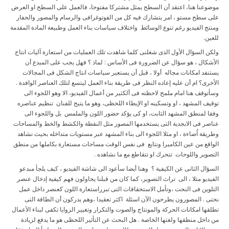
موضوعنا هنا، اعتقد أن السطح يمثل مشتركا مفتوحا، فالعمل على السطح او العرض
على سطح مستو ، امر يتشارك فيه كل من الفوتوغرافى والرسام والمصور والحفار
ومنتج الفيديو رغم تنوع الوسائط واختلاف سياسات بناء العمل وطبيعة المادة المقدمة
للعين.
ولكن السؤال الأول الذى شغلنى كلما شاهدت تلك العمليات من استعارة آليات انتاج
الأشكال ، هو سؤال عن الضرورة فى الأساس : لماذ ؟ فهل يجب على المبدع أن
يستنفد امكانات مجاله أولا ، قبل أن يستعير سياسات انتاج الشكل فى المجالات
الأخرى؟ ام أن عليه إعاده النظر فى طريقة بناء العمل ليتسع لتلك العناصر الوافدة .
وسأتوقف هنا امام ملمح لاحظته فى ألكثير من أعمال الفيديو، الا وهو اللجوء الى
توقيف المشهد ، او وتسكينه او الإبطاء اللحظى، وهو ما يتيح للفنان تنظيم عناصره
وفقا لمنطق المشهد الثابت، او كى يؤكد حضور اللون والملمس بل واللجوء الى
عناصر فى الابجدية التى يستخدمها المصور مثل النقطة والكشط والخط والمساحات
وطريقة اٌضاءة ، او مثلا اللجوء الى بناء المشهد عبر مستويات متداخله بحيث نشاهد
الواقع من عين الكاميرا ونتابع فى نفس الوقت مساحات مستعارة بكاملها من منطق
التصوير واللوحات تتحرك او تتقاطع مع ما نشاهده .
السؤال الثانى عن الكيفية ؟ وهنا أيضا سأعود الى شاشة الفيديو ، كيف يلجأ مبدعو
الفيديو مثلا ، الى تراث التصوير، كما كان من قبلنا يحاولون فهم كيفية إدخال عنصر
التلوين فى النحت ،وتأمل الاستحقاقات التى تبرراستعارة اللون كعنصر داخل عمل
نحتى . المصورون يطرحون الآن اسئلة اكثر تعقيدا ،وهم يدركون أن الطاقة التى
تطلقها امكانات الحركة والمونتاج والصوت والتكرار وتغيير الزوايا تكفى لبناء الأعمال
من داخل منطقها ولغتها الخاصة . هل البحث عن التأثير اللحظى هو ما يدفع لزيادة