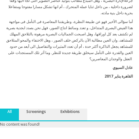
جرعةالإثارة البصرية ، وهل المبدع مطالب بتوليد عناصر التصوير التى لجأ اليها وفقا
لضرورة داخلية ، من داخل ثنايا عمله المتحرك ، أم انها تشكل مسارا مفتوحا ومتفاعلا
بحرية داخل بنية مادته.
أما سؤالى الأخير فهو عن طبيعة النظرة، وطريقتنا المعاصرة فى التأمل فى مواجهة
هذا الفيض البصرى المتداخل، و تعدد وسائط انتاج الصور، فهل نحن بصدد ابجدية بصرية
لم تكشف بعد كل اوراقها، وهل اصبحت الجماليات البصرية مرهونة بالتلاحق المهلك
للمشاهد، وان العين مطالبة الآن بالركض خلف الصور ، وهل الاختفاء والمحو المتلاحق
للمشاهد يجعل الذاكرة أكثر حدة ، أم أن تعدد المثيرات والتفاصيل الى أبعد من حدود
العين والقدرة على التأمل سيخلق طريقة جديدة للنظر. وما أثر تلك المستجدات على
العقل والوجدان المعاصرين؟
عادل السيوي
القاهرة يناير 2017
All
Screenings
Exhibitions
No content was found!