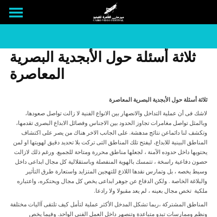
ثلاثة أسئلة حول الأبجدية البصرية
المعاصرة
ثلاثة أسئلة
حول الأبجدية البصرية المعاصرة
لاشك فى أن عملية التداخل والانصهار بين الانواع الفنية لا زالت تواصل صعودها،
وبالمثل تواصل مغامرات تجاوز الحدود بين الاجناس وفصائل الابداع البصرى تقدمها،
وتكشف لنا دائماعن نتائج مدهشة. على الجانب الاخر هناك من يصر على اكتشاف
المناطق البينية للابداع، ليفتح تلك المناطق التى تركت بلا تحديد دقيق لهويتها او لمن
يحتويها داخل حدوده الآمنة ، لجعلها مناطق محررة ومتاحة للجميع. ورغم ذلك لازالت
حصون دفاعية راسخة ، تتمسك بالهوية المنفصلة وباستقلالية كل مجال ابداعى داخل
وسيط يخصه ، بل وتمارس نقدها اللاذع للتهجين المتزايد واستعارة طرق التأثير
والبلاغة الخاصة . ولكن الدفاع عن جوهر ابداعى يخص كل مجال ويحتكره، واعتباره
ملكية تخص مجال بعينه ، لم يعد مقبولا ولا رادعا.
المناطق المشتركة ،ربما تشكل المدخل الأكثر عملية لتأمل كيف تلتقى آاليات مختلفة
ونظم وممارسات تبدو متباعدة وتنصهر داخل العمل الفنى الواحد. وفيما يخص