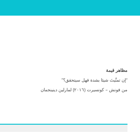
مظاهر قيمة
“إن تمنَّيتَ شيئا بشدة فهل سيتحقق؟”
) لمارلين دينينجمان
٢٠١٦
من فونش – كونسيرت (