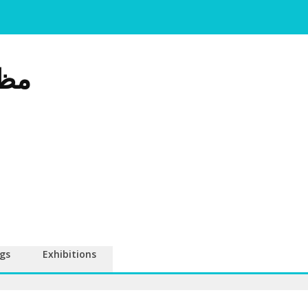
مظا
gs
Exhibitions
!