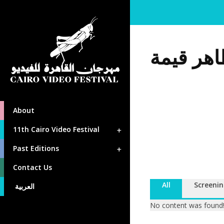
هر قيمة
About
11th Cairo Video Festival
Past Editions
Contact Us
All
Screenin
العربية
No content was found