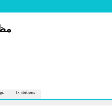
مظا
gs
Exhibitions
!