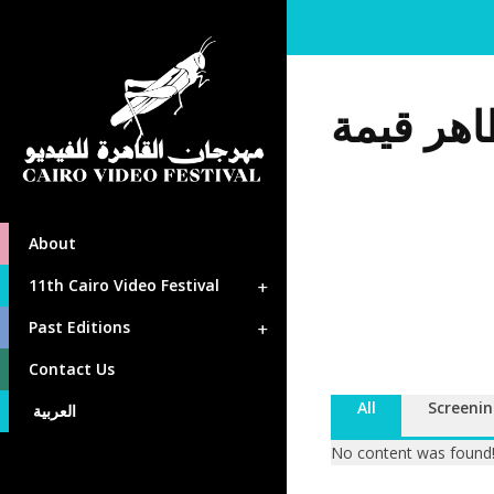
هر قيمة
About
11th Cairo Video Festival
Past Editions
Contact Us
All
Screenin
العربية
No content was found