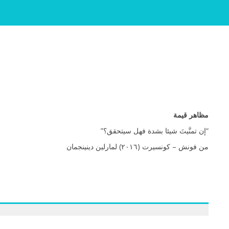
مظاهر قيمة
“إن تمنَّيتَ شيئا بشدة فهل سيتحقق؟”
) لمارلين دينينجمان
٢٠١٦
من فونش – كونسيرت (