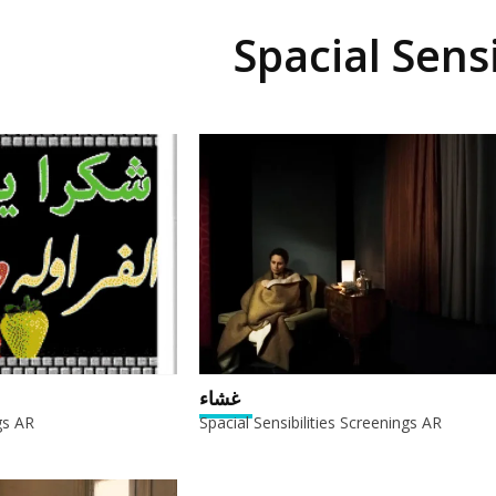
Spacial Sens
غشاء
gs AR
Spacial Sensibilities Screenings AR