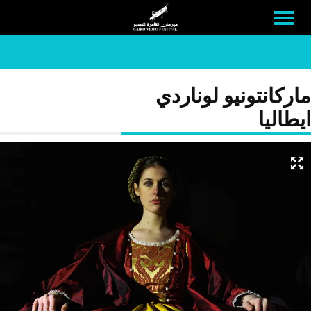
ماركانتونيو لوناردي
ايطاليا