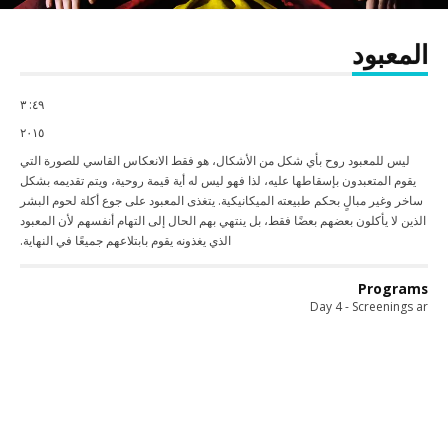
المعبود
٤٩: ٣
٢٠١٥
ليس للمعبود روح بأي شكل من الأشكال، هو فقط الانعكاس القاسي للصورة التي
يقوم المتعبدون بإسقاطها عليه، لذا فهو ليس له أية قيمة روحية، ويتم تقديمه بشكل
ساخر وغير مبالٍ بحكم طبيعته الميكانيكية. يتغذى المعبود على جوع أكلة لحوم البشر
الذين لا يأكلون بعضهم بعضًا فقط، بل ينتهي بهم الحال إلى التهام أنفسهم لأن المعبود
الذي يغذونه يقوم بابتلاعهم جميعًا في النهاية.
Programs
Day 4 - Screenings ar