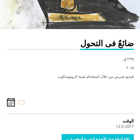
ضائعٌ فى التحول
٢:٣٨ ق
٢٠١٥
فيديو تجريبي من خلال استخدام تقنية الروتوسكوب.
الوقت
12-2-2017
ثلاثة أسئلة حول الأبجدية البصرية المعاصرة →