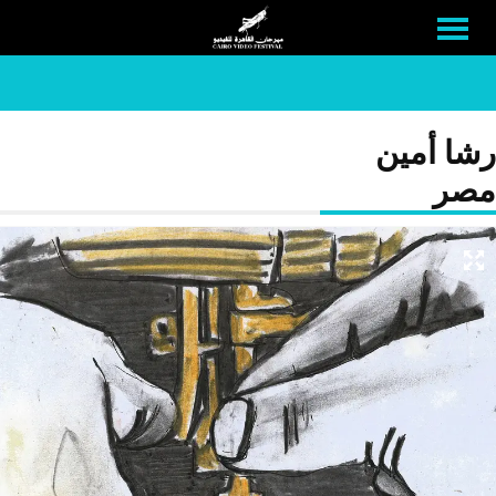
رشا أمين
مصر