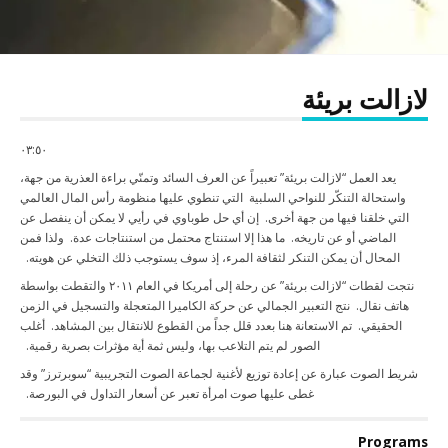
لازالت بريئة
٠٣:٥٠
يعد العمل “لازالت بريئة” تعبيراً عن العرف السائد وتمنّي براءة العذرية من جهة،
واستحالة التنكّر للنواحي السلبية التي تنطوي عليها منظومة رأس المال العالمي
التي خلقنا فيها من جهة أخرى. إن أي حل طوباوي في رأيي لا يمكن أن ينفصل عن
الماضي أو عن تاريخه. ما هذا إلا استنتاج محتمل من استنتاجات عدة. ولذا فمن
المحال أن يمكن التنكر لثقافة المرء، إذ سوف يستوجب ذلك التخلي عن هويته.
نتجت لقطات “لازالت بريئة” عن رحلة إلى أمريكا في العام
٢٠١١
والتقطت بواسطة
هاتف نقال. نتج التعبير الجمالي عن حركة الكاميرا المتعجلة والتسجيل في الزمن
الحقيقي. تم الاستعانة هنا بعدد قلل جداً من القطوع للانتقال بين المشاهد. أغلب
الصور لم يتم التلاعب بها، وليس ثمة أية مؤثرات بصرية رقمية.
شريط الصوت عبارة عن إعادة توزيع لأغنية لجماعة الصوت التجريبية “سوبرترز” وقد
غطى عليها صوت امرأة تعبر عن أسعار التداول في البورصة.
Programs