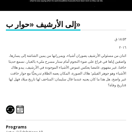
إلى الأرشيف «حوار ب»
١٨:٥٣ ق
٢٠١٦
اثنان من مسئولي الأرشيف يصوران أشياء، ويمررانها من يمين الشاشة إلى يسارها،
واضعَين إياها في فراغ على ضوء النجوم أمام ستار مسرح مليء بالغبار، نسمع حديثا
خافتا، غير مفهوم، غامضا يعكس غموض الأشياء الموجودة في الأرشيف، يبدو هلاك
الأشياء وهو جوهر الفيلم؛ هلاك الصورة، المكان يعمه الظلام تدريجيًّا مع حوار خافت
غير واضح، هل هذا ما كان يعنيه عندما قال سليمان: المتاحف لها تاريخ ميلاد فهل لها
تاريخ وفاة؟a
Programs